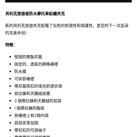
貝利克旅遊者防水摩托車紡織夾克
新的貝利克旅遊夾克配備了出色的舒適性和保護性，是您的下一次巡演
的完美伴侶！
特徵：
堅固的聚酯尼龍
固定的，透氣的網格襯裡
防水膜
可拆卸襯裡
帶尼龍搭扣的填充舒適衣領
前拉鍊和天鵝絨皮瓣
2 個帶拉鍊和天鵝絨的前袋
1 個帶拉鍊的胸袋
熱襯裡上有2個內袋
肩部皮革加固
帶扣扣的可調袖子