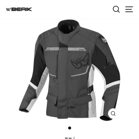
跳
搜索
网
到
内
容
关
闭
（ESC）