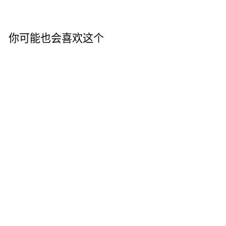
分
推
保
享
文
存
你可能也会喜欢这个
特卖
Berik Tourer 防水摩
托車紡織夾克
原
239,95€
特
起价99,99€
价
节省58%
价