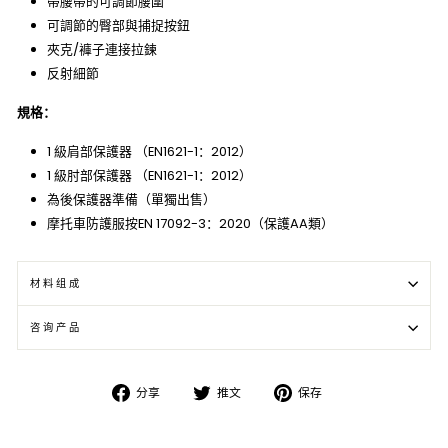
帶腰帶的可調節腰圍
可調節的臀部與捕捉按鈕
夾克/褲子連接拉鍊
反射細節
規格：
1 級肩部保護器 （EN1621-1：2012）
1 級肘部保護器 （EN1621-1：2012）
為後保護器準備（單獨出售）
摩托車防護服按EN 17092-3：2020（保護AA類）
材料组成
咨询产品
在
在
在
分享
推文
保存
Facebook
Twitter
Pinterest
上
上
上