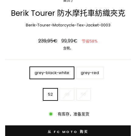
首页
/
Berik Tourer 防水摩托車紡織夾克
Berik-Tourer-Motorcycle-Tex-Jacket-0003
原
特
239,95€
99,99€
节省58%
价
价
含税。
COLOR
grey-black-white
grey-red
SIZE
52
48
50
有库存，准备发货
从 FC MOTO 购买