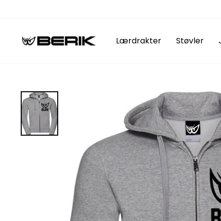
Hopp
til
innhold
Lærdrakter
Støvler