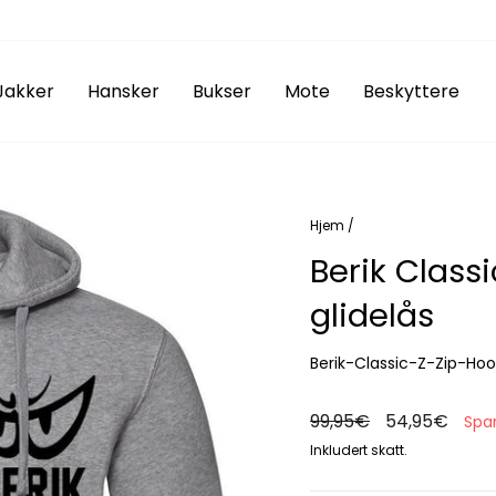
Jakker
Hansker
Bukser
Mote
Beskyttere
Hjem
/
Berik Class
glidelås
Berik-Classic-Z-Zip-Ho
Ordinær
99,95€
Salgspris
54,95€
Spa
pris
Inkludert skatt.