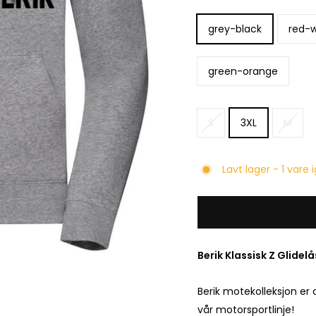
COLOR
grey-black
red-w
green-orange
SIZE
S
3XL
M
Lavt lager - 1 vare 
Berik Klassisk Z Glidel
Berik motekolleksjon er 
vår motorsportlinje!