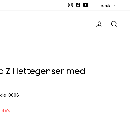
Språk
norsk
Instagram
Facebook
YouTube
Logg inn
Søk
ic Z Hettegenser med
odie-0006
r 45%