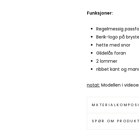
Funksjoner:
Regelmessig passf
Berik-logo på bryst
hette med snor
Glidelås foran
2 lommer
ribbet kant og mans
notat:
Modellen i videoen
MATERIALKOMPOS
SPØR OM PRODUK