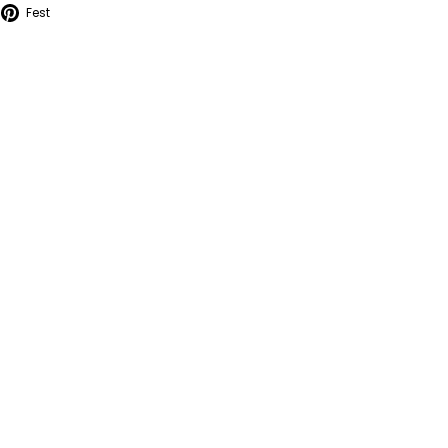
weet
Fest
Fest
å
på
itter
Pinterest