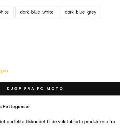
hite
dark-blue-white
dark-blue-grey
igjen
KJØP FRA FC MOTO
ås Hettegenser
det perfekte tilskuddet til de veletablerte produktene fra