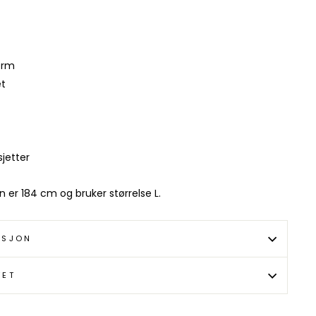
orm
et
jetter
 er 184 cm og bruker størrelse L.
ISJON
TET