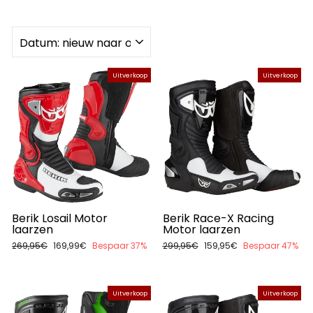
SORTEREN
Uitverkoop
Uitverkoop
Berik Losail Motor
Berik Race-X Racing
laarzen
Motor laarzen
Normale
269,95€
Aanbiedingsprijs
169,99€
Bespaar 37%
Normale
299,95€
Aanbiedingsprijs
159,95€
Bespaar 47%
prijs
prijs
Uitverkoop
Uitverkoop