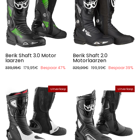
Berik Shaft 3.0 Motor
Berik Shaft 2.0
laarzen
Motorlaarzen
Normale
339,95€
Aanbiedingsprijs
179,95€
Bespaar 47%
Normale
329,99€
Aanbiedingsprijs
199,99€
Bespaar 39%
prijs
prijs
Uitverkoop
Uitverkoop