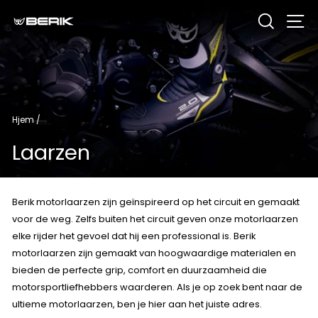
Gå
Zoeken
Si
til
indhold
Hjem
/
Laarzen
Berik motorlaarzen zijn geïnspireerd op het circuit en gemaakt
voor de weg. Zelfs buiten het circuit geven onze motorlaarzen
elke rijder het gevoel dat hij een professional is. Berik
motorlaarzen zijn gemaakt van hoogwaardige materialen en
bieden de perfecte grip, comfort en duurzaamheid die
motorsportliefhebbers waarderen. Als je op zoek bent naar de
ultieme motorlaarzen, ben je hier aan het juiste adres.