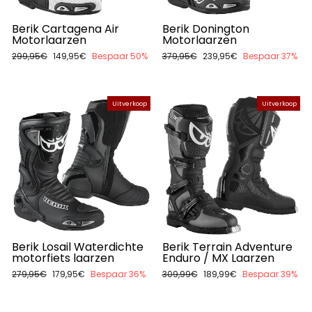
Berik Cartagena Air
Berik Donington
Motorlaarzen
Motorlaarzen
Normale
299,95€
Aanbiedingsprijs
149,95€
Bespaar 50%
Normale
379,95€
Aanbiedingsprijs
239,95€
Bespaar 37%
prijs
prijs
Uitverkoop
Uitverkoop
Berik Losail Waterdichte
Berik Terrain Adventure
motorfiets laarzen
Enduro / MX Laarzen
Normale
279,95€
Aanbiedingsprijs
179,95€
Bespaar 36%
Normale
309,99€
Aanbiedingsprijs
189,99€
Bespaar 39%
prijs
prijs