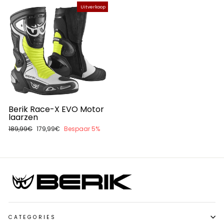
Uitverkoop
Berik Race-X EVO Motor
laarzen
Normale
189,99€
Aanbiedingsprijs
179,99€
Bespaar 5%
prijs
CATEGORIES