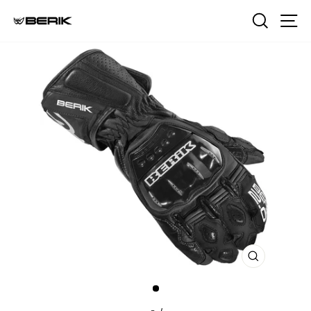
내
검색
사
용
으
로
건
너
뛰
기
닫
기
(ESC)