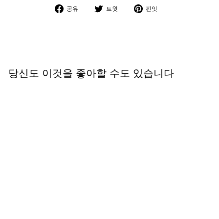
페
트
핀
공유
트윗
핀잇
이
위
터
스
터
레
북
에
스
에
서
트
서
트
에
당신도 이것을 좋아할 수도 있습니다
공
윗
서
유
핀
세일
잇
Berik Segullo 오토바
이 장갑
정
139,95€
세
69,99€
상
50% 절약
일