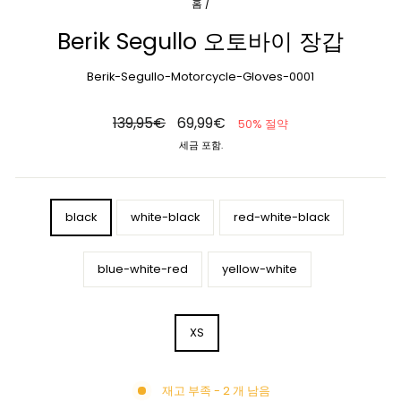
홈
/
Berik Segullo 오토바이 장갑
Berik-Segullo-Motorcycle-Gloves-0001
정
세
139,95€
69,99€
50% 절약
상
일
세금 포함.
가
가
격
COLOR
black
white-black
red-white-black
blue-white-red
yellow-white
SIZE
XS
재고 부족 - 2 개 남음