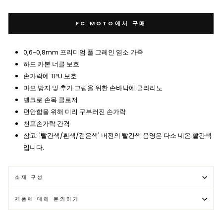
FC MOTO에서 구매
0,6-0,8mm 프리미엄 풀 그레인 염소 가죽
하드 카본 너클 보호
손가락에 TPU 보호
마모 방지 및 추가 그립을 위한 손바닥에 클라리노
벨크로 손목 클로저
편안함을 위해 미리 구부러진 손가락
천포손가락 간격
참고: '빨간색/흰색/검은색' 버전의 빨간색 음영은 다소 네온 빨간색
입니다.
소재 구성
제품에 대해 문의하기