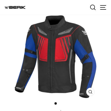
コ
検索
サ
ン
テ
ン
ツ
に
ス
キ
ッ
プ
閉
じ
る
（ESC）