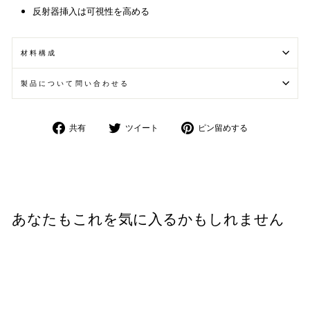
反射器挿入は可視性を高める
材料構成
製品について問い合わせる
Facebook
Twitter
Pinterest
共有
ツイート
ピン留めする
で
で
に
共
ツ
保
有
イ
存
ー
ト
あなたもこれを気に入るかもしれません
セール