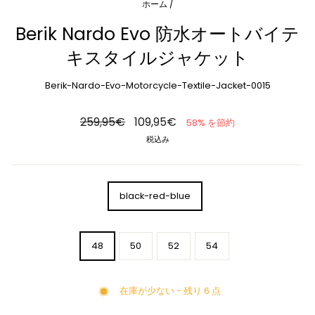
ホーム
/
Berik Nardo Evo 防水オートバイテ
キスタイルジャケット
Berik-Nardo-Evo-Motorcycle-Textile-Jacket-0015
通
セ
259,95€
109,95€
58% を節約
常
ー
税込み
価
ル
格
価
格
COLOR
black-red-blue
SIZE
48
50
52
54
在庫が少ない - 残り 6 点