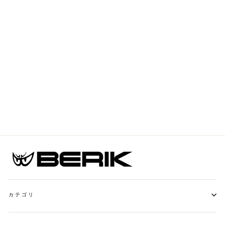
Berik Nardo Evo 防
水オートバイテキス
タイルジャケット
通
259,95€
セ
109,95€
常
58% を節約
ー
価
ル
格
価
格
カテゴリ