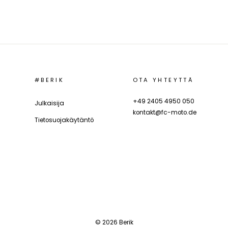
#BERIK
OTA YHTEYTTÄ
+49 2405 4950 050
Julkaisija
kontakt@fc-moto.de
Tietosuojakäytäntö
© 2026 Berik