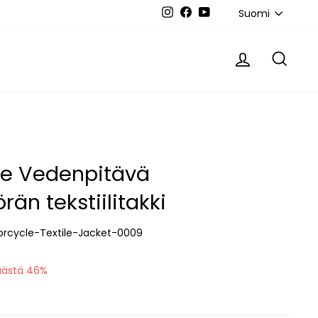
Kieli
Suomi
Instagram
Facebook
YouTube
Kirjaudu sis
Haku
ye Vedenpitävä
än tekstiilitakki
rcycle-Textile-Jacket-0009
äästä 46%