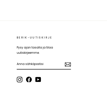
BERIK-UUTISKIRJE
Pysy ajan tasalla ja tilaa
uutiskirjeemme.
ANNA
SÄHKÖPOSTISI
Instagram
Facebook
YouTube