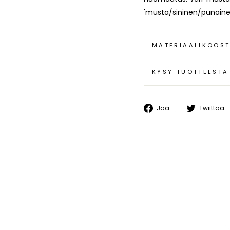
'musta/sininen/punaine
MATERIAALIKOOS
KYSY TUOTTEESTA
Jaa
Jaa
Twiittaa
Facebookissa