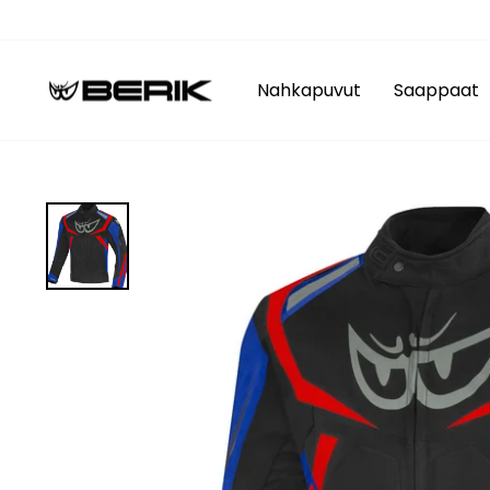
Siirry
sisältöön
Nahkapuvut
Saappaat