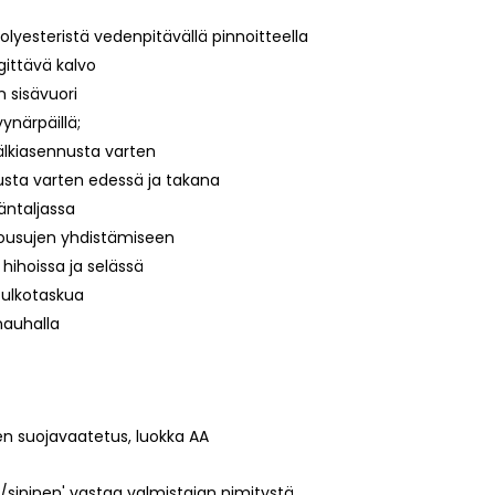
lyesteristä vedenpitävällä pinnoitteella
ittävä kalvo
n sisävuori
yynärpäillä;
älkiasennusta varten
usta varten edessä ja takana
ntaljassa
housujen yhdistämiseen
hihoissa ja selässä
a ulkotaskua
nauhalla
den suojavaatetus, luokka AA
sininen' vastaa valmistajan nimitystä