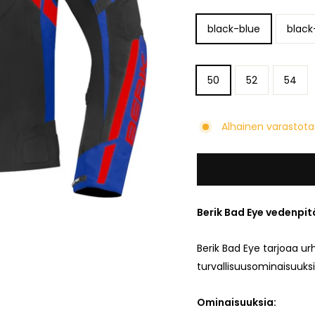
COLOR
black-blue
black
SIZE
50
52
54
Alhainen varastotas
Berik Bad Eye vedenpit
Berik Bad Eye tarjoaa urh
turvallisuusominaisuuksi
Ominaisuuksia: