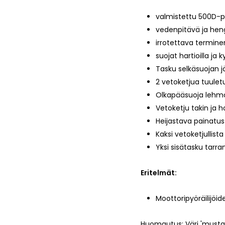
valmistettu 500D-po
vedenpitävä ja heng
irrotettava termine
suojat hartioilla ja k
Tasku selkäsuojan j
2 vetoketjua tuulet
Olkapääsuoja lehmä
Vetoketju takin ja 
Heijastava painatus 
Kaksi vetoketjullist
Yksi sisätasku tarra
Eritelmät:
Moottoripyöräilijöi
Huomautus: Väri 'musta/