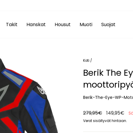
Takit
Hanskat
Housut
Muoti
Suojat
Koti
/
Berik The E
moottoripyör
Berik-The-Eye-WP-Moto
Normaali
279,95€
Alennettu
149,95€
S
hinta
hinta
Verot sisältyvät hintaan.