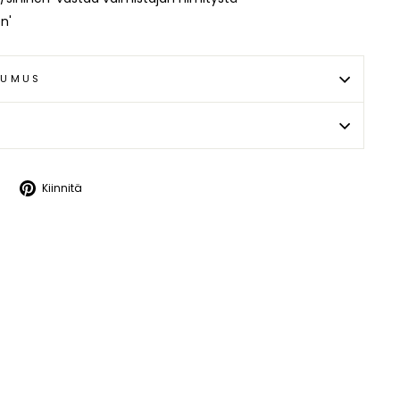
n'
TUMUS
Twiittaa
Kiinnitä
Kiinnitä
Twitterissä
Pinterestissä