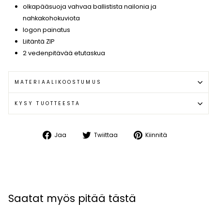
olkapääsuoja vahvaa ballistista nailonia ja
nahkakohokuviota
logon painatus
Liitäntä ZIP
2 vedenpitävää etutaskua
MATERIAALIKOOSTUMUS
KYSY TUOTTEESTA
Jaa
Twiittaa
Kiinnitä
Jaa
Twiittaa
Kiinnitä
Facebookissa
Twitterissä
Pinterestissä
Saatat myös pitää tästä