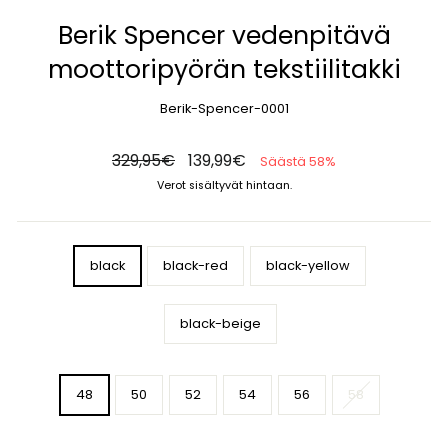
Berik Spencer vedenpitävä
moottoripyörän tekstiilitakki
Berik-Spencer-0001
Normaali
Alennettu
329,95€
139,99€
Säästä 58%
hinta
hinta
Verot sisältyvät hintaan.
COLOR
black
black-red
black-yellow
black-beige
SIZE
48
50
52
54
56
58