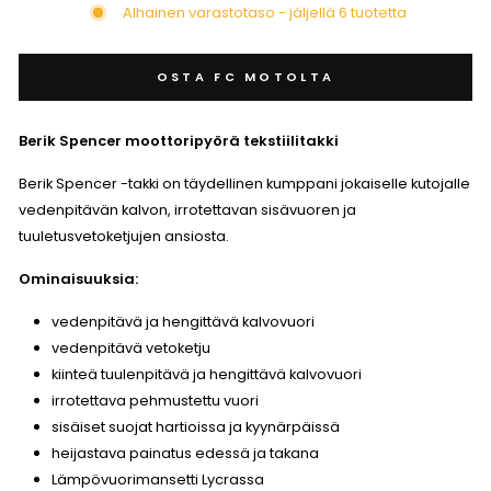
Alhainen varastotaso - jäljellä 6 tuotetta
OSTA FC MOTOLTA
Berik Spencer moottoripyörä tekstiilitakki
Berik Spencer -takki on täydellinen kumppani jokaiselle kutojalle
vedenpitävän kalvon, irrotettavan sisävuoren ja
tuuletusvetoketjujen ansiosta.
Ominaisuuksia:
vedenpitävä ja hengittävä kalvovuori
vedenpitävä vetoketju
kiinteä tuulenpitävä ja hengittävä kalvovuori
irrotettava pehmustettu vuori
sisäiset suojat hartioissa ja kyynärpäissä
heijastava painatus edessä ja takana
Lämpövuorimansetti Lycrassa