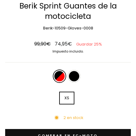
Berik Sprint Guantes de la
motocicleta
Berik-10509-Gloves-0008
Precio
Precio
99,90€
74,95€
Guardar 25%
habitual
de
Impuesto incluido.
oferta
COLOR
—
black-
red
SIZE
XS
2 en stock
COMPRAR EN FC-MOTO