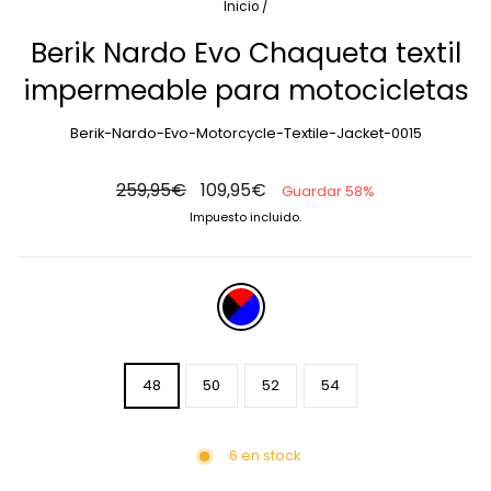
Inicio
/
Berik Nardo Evo Chaqueta textil
impermeable para motocicletas
Berik-Nardo-Evo-Motorcycle-Textile-Jacket-0015
Precio
Precio
259,95€
109,95€
Guardar 58%
habitual
de
Impuesto incluido.
oferta
COLOR
—
black-
red-
SIZE
blue
48
50
52
54
6 en stock