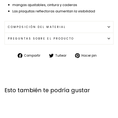
mangas ajustables, cintura y caderas
Las plaquitas reflectoras aumentan la visibilidad
COMPOSICIÓN DEL MATERIAL
PREGUNTAS SOBRE EL PRODUCTO
Compartir
Tuitear
Pinear
Compartir
Tuitear
Hacer pin
en
en
en
Facebook
Twitter
Pinterest
Esto también te podría gustar
Venta