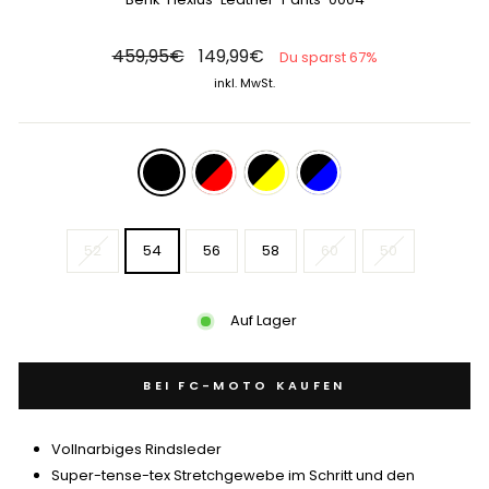
Normaler
Sonderpreis
459,95€
149,99€
Du sparst 67%
Preis
inkl. MwSt.
COLOR
—
black
SIZE
52
54
56
58
60
50
Auf Lager
BEI FC-MOTO KAUFEN
Vollnarbiges Rindsleder
Super-tense-tex Stretchgewebe im Schritt und den