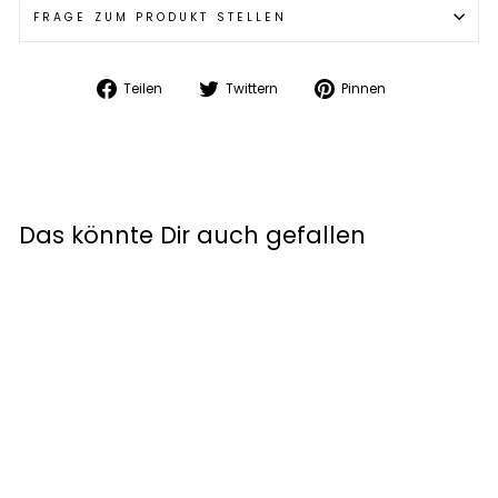
FRAGE ZUM PRODUKT STELLEN
Auf
Auf
Auf
Teilen
Twittern
Pinnen
Facebook
Twitter
Pinterest
teilen
twittern
pinnen
Das könnte Dir auch gefallen
Sale
Berik Flexius
Motorrad