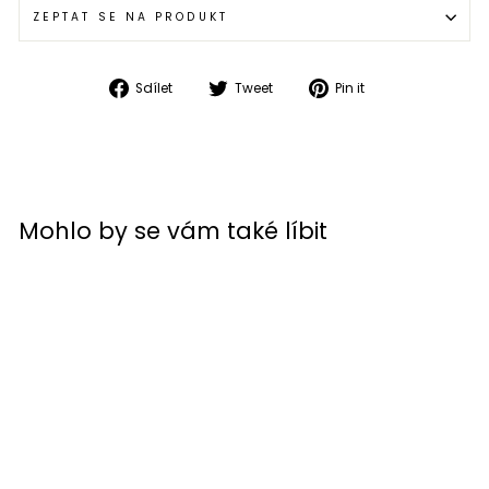
ZEPTAT SE NA PRODUKT
Sdílet
Tweet
Pin
Sdílet
Tweet
Pin it
na
na
on
Facebooku
Twitteru
Pinterest
Mohlo by se vám také líbit
Výprodej
Berik The New Eye
Triko