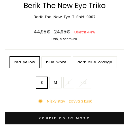
Berik The New Eye Triko
Berik-The-New-Eye-T-Shirt-0007
Běžná
Cena
44,95€
24,95€
Ušetřit 44%
cena
ve
Daň je zahrnuta.
výprodeji
COLOR
red-yellow
blue-white
dark-blue-orange
SIZE
S
M
L
XXL
Nízký stav - zbývá 3 kusů
KOUPIT OD FC MOTO