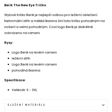
Berik The New Eye Tričko
Stylové tričko Berik je nejlepší volbou pro ležérní oblečení.
Neformální střih a měkká tkanina činí toto tričko pohodlným na
nošení a velmi pohodlným. Cool logo Berik je diskrétně
zobrazeno na rameni.
Rysy:
Logo Berik na levém rameni
ležérní střih
Logo Berik na levém rameni
pohodlná tkanina
Specifikace:
Velikosti: S - 3XL
SLOŽENÍ MATERIÁLU