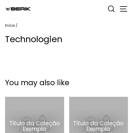
Pular
Pesqui
N
para
o
Conteúdo
Início
/
Technologien
You may also like
Título da Coleção
Título da Coleção
Exemplo
Exemplo